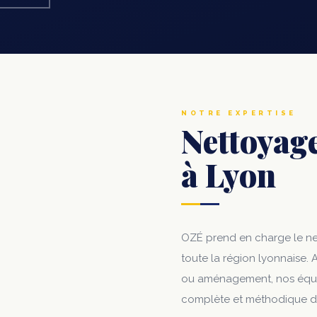
NOTRE EXPERTISE
Nettoyage
à Lyon
OZÉ prend en charge le net
toute la région lyonnaise.
ou aménagement, nos équip
complète et méthodique d