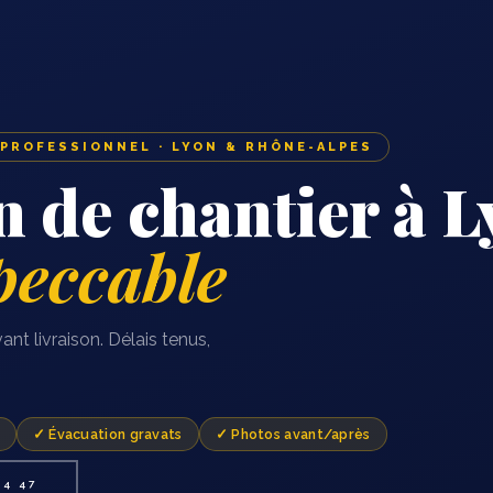
 PROFESSIONNEL · LYON & RHÔNE-ALPES
n de chantier à L
peccable
nt livraison. Délais tenus,
✓ Évacuation gravats
✓ Photos avant/après
64 47